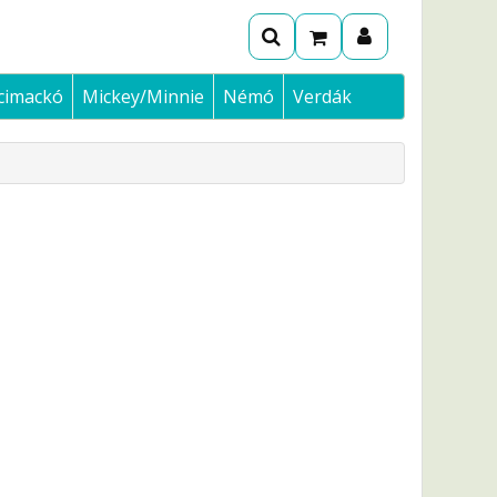
cimackó
Mickey/Minnie
Némó
Verdák