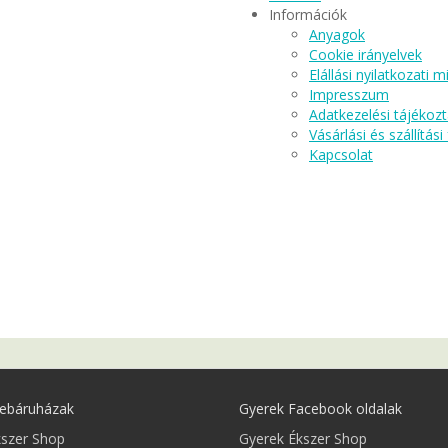
Információk
Anyagok
Cookie irányelvek
Elállási nyilatkozati m
Impresszum
Adatkezelési tájékoz
Vásárlási és szállítási
Kapcsolat
ebáruházak
Gyerek Facebook oldalak
kszer Shop
Gyerek Ékszer Shop