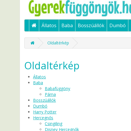
Állatos
Baba
Bosszúállók
Dumbó
Oldaltérkép
Oldaltérkép
Állatos
Baba
Babafüggöny
Párna
Bosszúállók
Dumbó
Harry Potter
Hercegnős
Csingiling
Disney Hercegnők