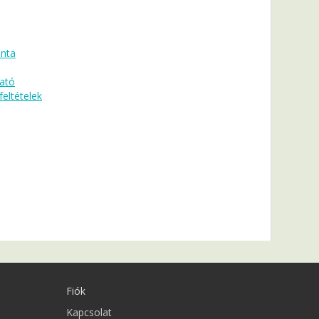
inta
tató
 feltételek
Fiók
Kapcsolat