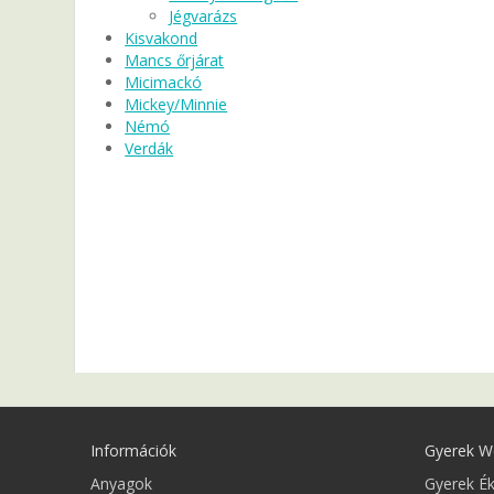
Jégvarázs
Kisvakond
Mancs őrjárat
Micimackó
Mickey/Minnie
Némó
Verdák
Információk
Gyerek W
Anyagok
Gyerek É