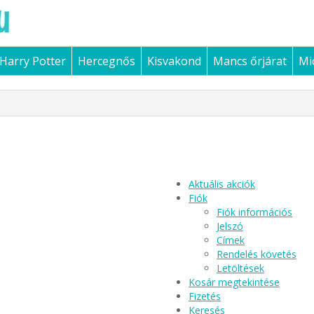
Harry Potter
Hercegnős
Kisvakond
Mancs őrjárat
Mi
Aktuális akciók
Fiók
Fiók információs
Jelszó
Címek
Rendelés követés
Letöltések
Kosár megtekintése
Fizetés
Keresés