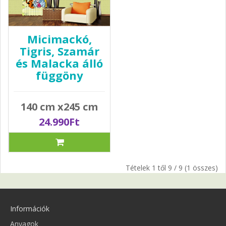
Micimackó,
Tigris, Szamár
és Malacka álló
függöny
140 cm x245 cm
24.990Ft
Tételek 1 től 9 / 9 (1 összes)
Információk
Anyagok