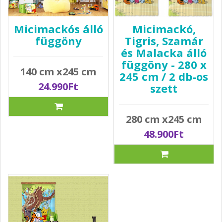
Micimackós álló
Micimackó,
függöny
Tigris, Szamár
és Malacka álló
függöny - 280 x
140 cm x245 cm
245 cm / 2 db-os
24.990Ft
szett
280 cm x245 cm
48.900Ft