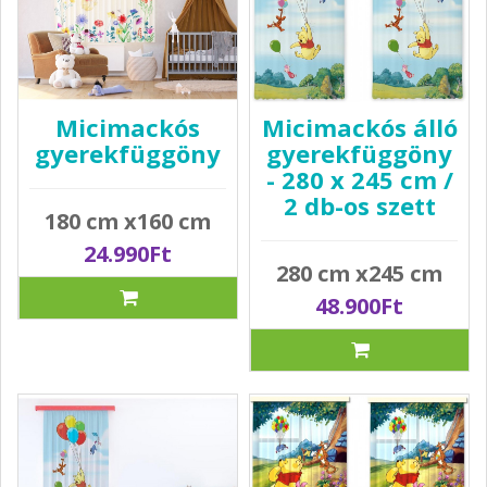
Micimackós
Micimackós álló
gyerekfüggöny
gyerekfüggöny
- 280 x 245 cm /
2 db-os szett
180 cm x160 cm
24.990Ft
280 cm x245 cm
48.900Ft