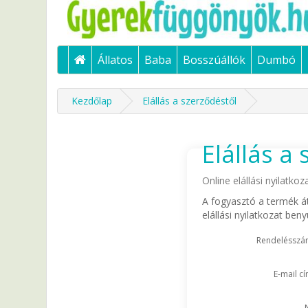
Állatos
Baba
Bosszúállók
Dumbó
Kezdőlap
Elállás a szerződéstől
Elállás a
Online elállási nyilatkoz
A fogyasztó a termék átv
elállási nyilatkozat be
Rendeléssz
E-mail c