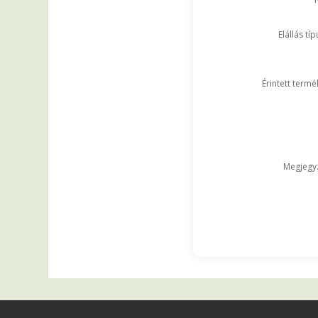
Elállás tí
Érintett termé
Megjegy