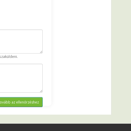
szaküldeni.
ovább az ellenőrzéshez