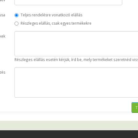
pusa
Teljes rendelésre vonatkozó elállás
Részleges elállás, csak egyes termékekre
kek
Részleges elállás esetén kérjük, írd be, mely termékeket szeretnéd vis
zés
T