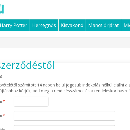
Harry Potter
Hercegnős
Kisvakond
Mancs őrjárat
Mi
 szerződéstől
at
ételétől számított 14 napon belül jogosult indokolás nélkül elállni a 
nyújtásához kérjük, add meg a rendelésszámot és a rendeléskor haszná
ám
*
ím
*
Név