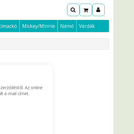
cimackó
Mickey/Minnie
Némó
Verdák
szerződéstől. Az online
lt e-mail címet.