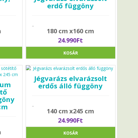
erdő függöny
..
m
180 cm x160 cm
24.990Ft
KOSÁR
Jégvarázs elvarázsolt
ium
erdős álló függöny
ítő
göny
 cm
..
140 cm x245 cm
24.990Ft
m
KOSÁR