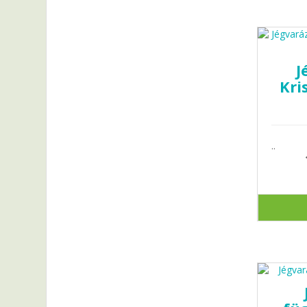
J
Kri
..