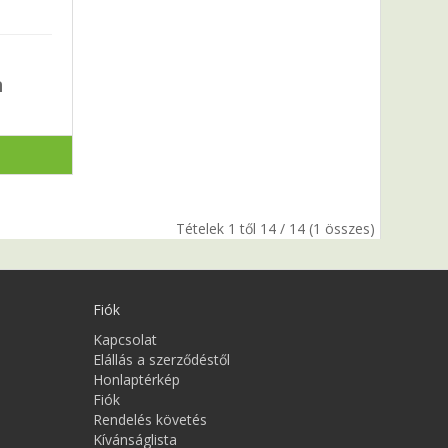
m
Tételek 1 től 14 / 14 (1 összes)
Fiók
Kapcsolat
Elállás a szerződéstől
Honlaptérkép
Fiók
Rendelés követés
Kívánságlista