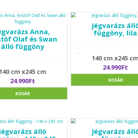
Jégvarázs áll
égvarázs Anna,
függöny, lila
stóf Olaf és Swan
álló függöny
..
140 cm x245 c
24.990Ft
140 cm x245 cm
24.990Ft
KOSÁR
KOSÁR
Jégvarázs álló
Jégvarázs áll