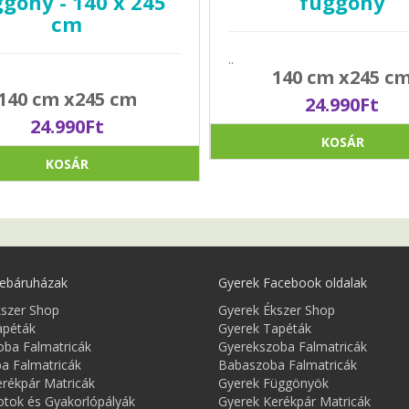
göny - 140 x 245
függöny
cm
..
140 cm x245 c
140 cm x245 cm
24.990Ft
24.990Ft
KOSÁR
KOSÁR
ebáruházak
Gyerek Facebook oldalak
kszer Shop
Gyerek Ékszer Shop
apéták
Gyerek Tapéták
oba Falmatricák
Gyerekszoba Falmatricák
a Falmatricák
Babaszoba Falmatricák
rékpár Matricák
Gyerek Függönyök
tok és Gyakorlópályák
Gyerek Kerékpár Matricák