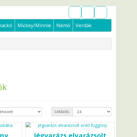
mackó
Mickey/Minnie
Némó
Verdák
ök
Listázás:
ny,
Jégvarázs elvarázsolt