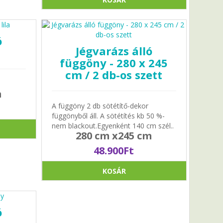
ó
Jégvarázs álló
függöny - 280 x 245
cm / 2 db-os szett
m
A függöny 2 db sötétítő-dekor
függönyből áll. A sötétítés kb 50 %-
nem blackout.Egyenként 140 cm szél..
280 cm x245 cm
48.900Ft
KOSÁR
ó