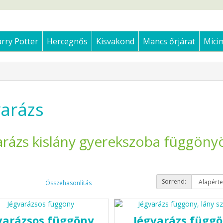
rry Potter
Hercegnős
Kisvakond
Mancs őrjárat
Mici
varázs
arázs kislány gyerekszoba függöny
Sorrend:
Összehasonlítás
varázsos függöny
Jégvarázs függö