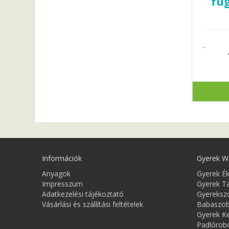
füg
..
Információk
Gyerek W
Anyagok
Gyerek É
Impresszum
Gyerek T
Adatkezelési tájékoztató
Gyereksz
Vásárlási és szállítási feltételek
Babaszob
Gyerek Ke
Padlórobo