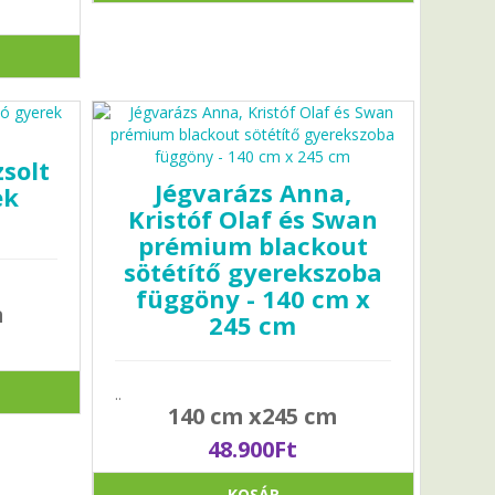
solt
Jégvarázs Anna,
ek
Kristóf Olaf és Swan
prémium blackout
sötétítő gyerekszoba
függöny - 140 cm x
m
245 cm
..
140 cm x245 cm
48.900Ft
KOSÁR