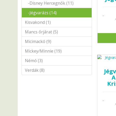
-Disney Hercegnők (11)
-Jégvarázs (14)
..
Kisvakond (1)
Mancs őrjárat (5)
Micimackó (9)
Mickey/Minnie (19)
Némó (3)
Jégv
Verdák (8)
A
Kri
..