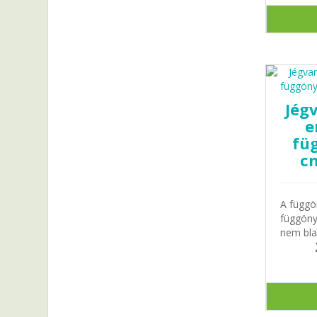
Jégv
e
füg
cm
A függö
függönyb
nem bla