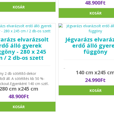
48.900Ft
KOSÁR
KOSÁR
arázs elvarázsolt
Jégvarázs elvaráz
rdő álló gyerek
erdő álló gyer
göny - 280 x 245
függöny
 / 2 db-os szett
..
140 cm x245 c
ny 2 db sötétítő-dekor
ől áll. A sötétítés kb 50 %-
24.990Ft
ckout.Egyenként 140 cm szél..
280 cm x245 cm
KOSÁR
48.900Ft
KOSÁR