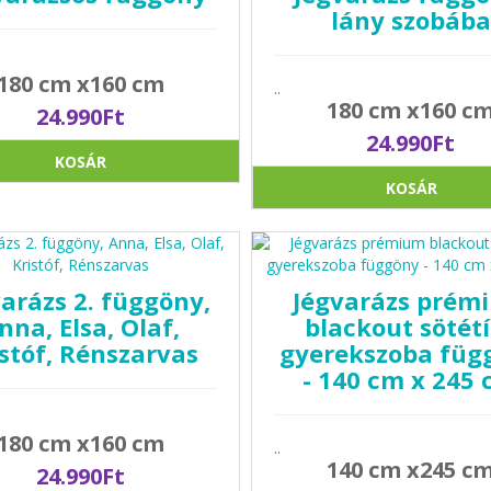
lány szobába
180 cm x160 cm
..
180 cm x160 c
24.990Ft
24.990Ft
KOSÁR
KOSÁR
arázs 2. függöny,
Jégvarázs prém
nna, Elsa, Olaf,
blackout sötét
stóf, Rénszarvas
gyerekszoba füg
- 140 cm x 245
180 cm x160 cm
..
140 cm x245 c
24.990Ft