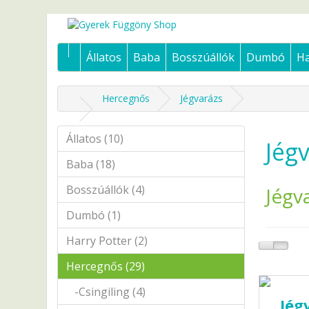
Állatos
Baba
Bosszúállók
Dumbó
Ha
Hercegnős
Jégvarázs
Állatos (10)
Jég
Baba (18)
Bosszúállók (4)
Jégv
Dumbó (1)
Harry Potter (2)
Hercegnős (29)
-Csingiling (4)
Jég