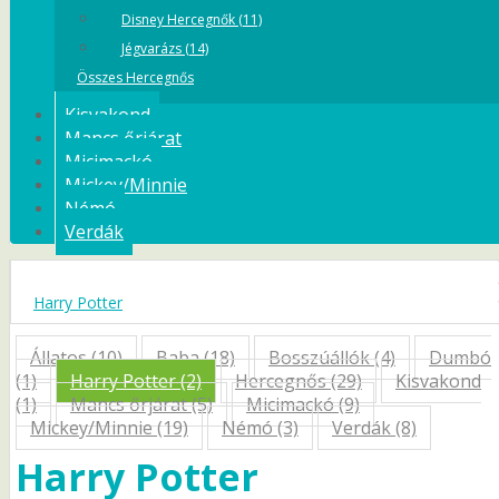
Disney Hercegnők (11)
Jégvarázs (14)
Összes Hercegnős
Kisvakond
Mancs őrjárat
Micimackó
Mickey/Minnie
Némó
Verdák
Harry Potter
Állatos (10)
Baba (18)
Bosszúállók (4)
Dumbó
(1)
Harry Potter (2)
Hercegnős (29)
Kisvakond
(1)
Mancs őrjárat (5)
Micimackó (9)
Mickey/Minnie (19)
Némó (3)
Verdák (8)
Harry Potter