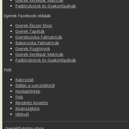
Gyerek Kerékpár Matricák
Padlórobotok és Gyakorlópályák
Gyerek Facebook oldalak
Gyerek Ékszer Shop
Gyerek Tapéták
Gyerekszoba Falmatricák
Babaszoba Falmatricák
Gyerek Függönyök
Gyerek Kerékpár Matricák
Padlórobotok és Gyakorlópályák
Fiók
Kapcsolat
Elállás a szerződéstől
Honlaptérkép
Fiók
Rendelés követés
Kívánságlista
Hírlevél
Gyerekfüggöny shop