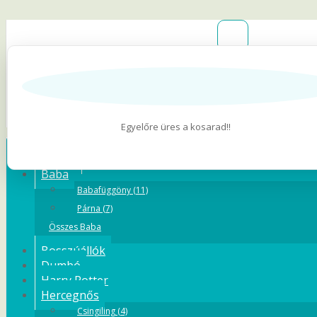
Belépés
Regisztráció
Kívánságlista (0
Egyelőre üres a kosarad!!
Kategóriák
Állatos
Baba
Babafüggöny (11)
Párna (7)
Összes Baba
Bosszúállók
Dumbó
Harry Potter
Hercegnős
Csingiling (4)