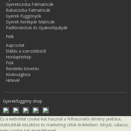
Gyerekszoba Falmatricák
Babaszoba Falmatricák
Gyerek Függönyök
Gyerek Kerékpár Matricák
Padlórobotok és Gyakorlópályák
Fiók
Kapcsolat
Elállás a szerződéstől
Honlaptérkép
Fiók
Rendelés követés
Kívánságlista
Hírlevél
Gyerekfüggöny shop
Ez a weboldal cookie-kat használ a felhasználói élmény javítása,
statisztikák készítése és marketing célok érdekében. Kérjük, válassz,
mely cookie-kat engedélyezel.