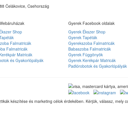
 88 Čelákovice, Csehország
 Webáruházak
Gyerek Facebook oldalak
Ékszer Shop
Gyerek Ékszer Shop
Tapéták
Gyerek Tapéták
zoba Falmatricák
Gyerekszoba Falmatricák
ba Falmatricák
Babaszoba Falmatricák
Kerékpár Matricák
Gyerek Függönyök
botok és Gyakorlópályák
Gyerek Kerékpár Matricák
Padlórobotok és Gyakorlópályák
sztikák készítése és marketing célok érdekében. Kérjük, válassz, mely c