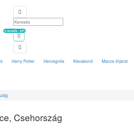
0 termék - 0Ft
Kosár
ó
Harry Potter
Hercegnős
Kisvakond
Mancs őrjárat
szág
vice, Csehország