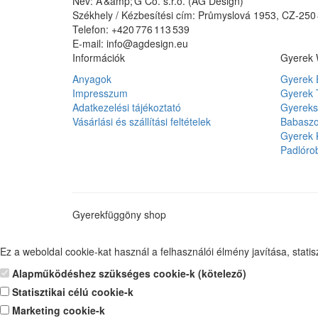
Név: A &amp; G Co. s.r.o. (AG Design)
Székhely / Kézbesítési cím: Průmyslová 1953, CZ‑250
Telefon: +420 776 113 539
E-mail: info@agdesign.eu
Információk
Gyerek
Anyagok
Gyerek 
Impresszum
Gyerek 
Adatkezelési tájékoztató
Gyereks
Vásárlási és szállítási feltételek
Babaszo
Gyerek 
Padlóro
Gyerekfüggöny shop
Ez a weboldal cookie-kat használ a felhasználói élmény javítása, stati
Alapműködéshez szükséges cookie-k (kötelező)
Statisztikai célú cookie-k
Marketing cookie-k