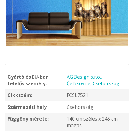
Gyártó és EU-ban
AG Design s.r.o.,
felelős személy:
Čelákovice, Csehország
Cikkszám:
FCSL7521
Származási hely
Csehország
Függöny mérete:
140 cm széles x 245 cm
magas