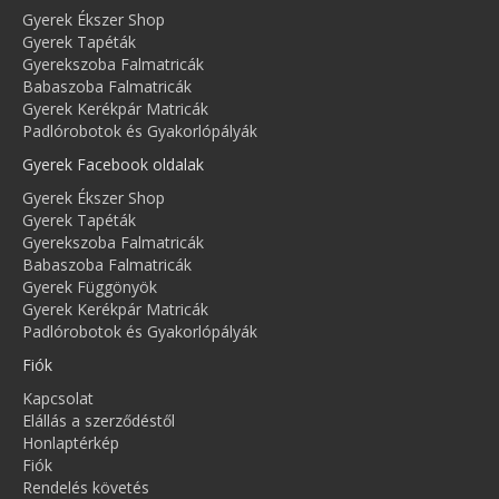
Gyerek Ékszer Shop
Gyerek Tapéták
Gyerekszoba Falmatricák
Babaszoba Falmatricák
Gyerek Kerékpár Matricák
Padlórobotok és Gyakorlópályák
Gyerek Facebook oldalak
Gyerek Ékszer Shop
Gyerek Tapéták
Gyerekszoba Falmatricák
Babaszoba Falmatricák
Gyerek Függönyök
Gyerek Kerékpár Matricák
Padlórobotok és Gyakorlópályák
Fiók
Kapcsolat
Elállás a szerződéstől
Honlaptérkép
Fiók
Rendelés követés