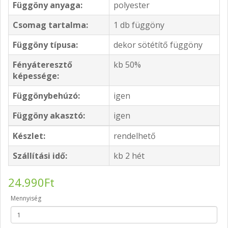
Függöny anyaga:
polyester
Csomag tartalma:
1 db függöny
Függöny típusa:
dekor sötétítő függöny
Fényáteresztő
kb 50%
képessége:
Függönybehúzó:
igen
Függöny akasztó:
igen
Készlet:
rendelhető
Szállítási idő:
kb 2 hét
24.990Ft
Mennyiség