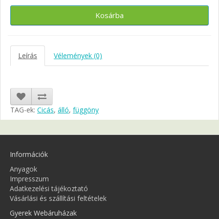
Kosárba
Leírás
Vélemények (0)
TAG-ek:
Cicás
,
álló
,
függöny
Információk
Anyagok
Impresszum
Adatkezelési tájékoztató
Vásárlási és szállítási feltételek
Gyerek Webáruházak