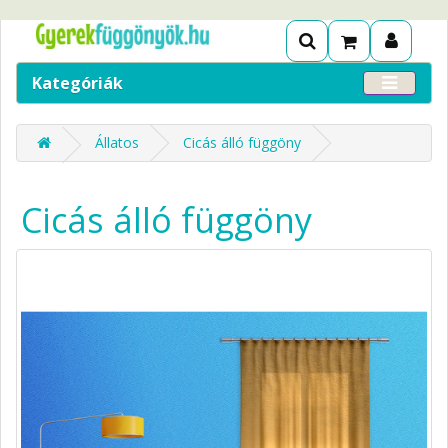
Kategóriák
Állatos
Cicás álló függöny
Cicás álló függöny