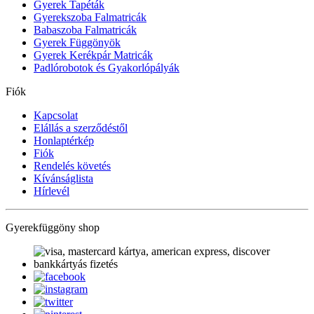
Gyerek Tapéták
Gyerekszoba Falmatricák
Babaszoba Falmatricák
Gyerek Függönyök
Gyerek Kerékpár Matricák
Padlórobotok és Gyakorlópályák
Fiók
Kapcsolat
Elállás a szerződéstől
Honlaptérkép
Fiók
Rendelés követés
Kívánságlista
Hírlevél
Gyerekfüggöny shop