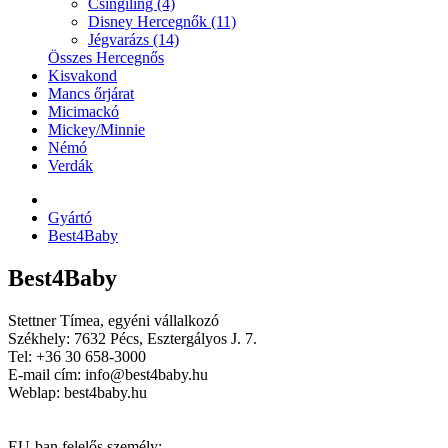
Csingiling (4)
Disney Hercegnők (11)
Jégvarázs (14)
Összes Hercegnős
Kisvakond
Mancs őrjárat
Micimackó
Mickey/Minnie
Némó
Verdák
Gyártó
Best4Baby
Best4Baby
Stettner Tímea, egyéni vállalkozó
Székhely: 7632 Pécs, Esztergályos J. 7.
Tel: +36 30 658-3000
E-mail cím: info@best4baby.hu
Weblap: best4baby.hu
EU-ban felelős személy: