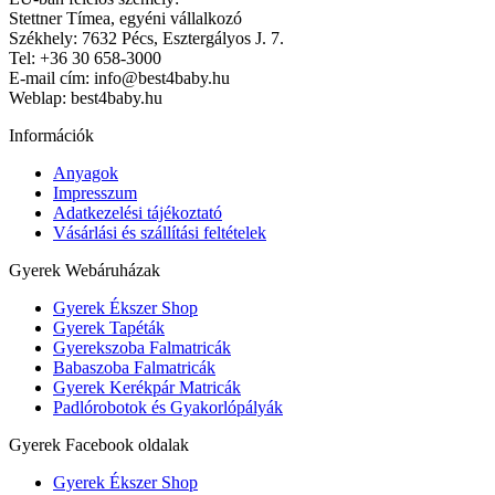
Stettner Tímea, egyéni vállalkozó
Székhely: 7632 Pécs, Esztergályos J. 7.
Tel: +36 30 658-3000
E-mail cím: info@best4baby.hu
Weblap: best4baby.hu
Információk
Anyagok
Impresszum
Adatkezelési tájékoztató
Vásárlási és szállítási feltételek
Gyerek Webáruházak
Gyerek Ékszer Shop
Gyerek Tapéták
Gyerekszoba Falmatricák
Babaszoba Falmatricák
Gyerek Kerékpár Matricák
Padlórobotok és Gyakorlópályák
Gyerek Facebook oldalak
Gyerek Ékszer Shop