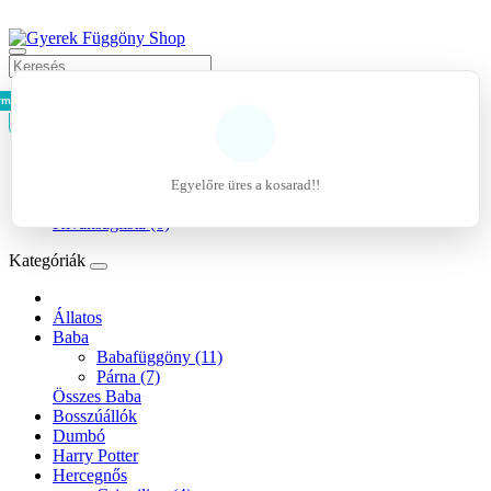
rmék - 0Ft
Kosár
Belépés
Regisztráció
Egyelőre üres a kosarad!!
Kívánságlista (0)
Kategóriák
Állatos
Baba
Babafüggöny (11)
Párna (7)
Összes Baba
Bosszúállók
Dumbó
Harry Potter
Hercegnős