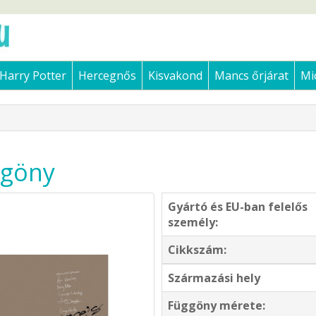
Harry Potter
Hercegnős
Kisvakond
Mancs őrjárat
Mi
ggöny
Gyártó és EU-ban felelős
személy:
Cikkszám:
Származási hely
Függöny mérete: