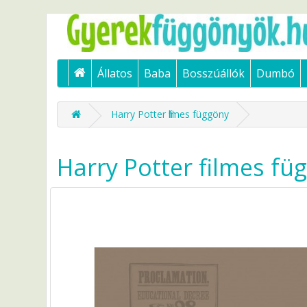
Állatos
Baba
Bosszúállók
Dumbó
Harry Potter filmes függöny
Harry Potter filmes fü