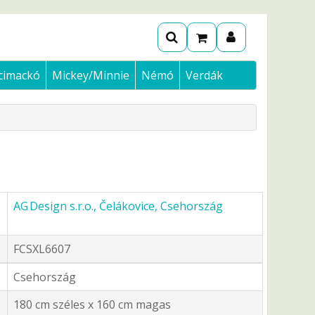
cimackó
Mickey/Minnie
Némó
Verdák
AG Design s.r.o., Čelákovice, Csehország
FCSXL6607
Csehország
180 cm széles x 160 cm magas