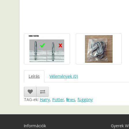
Leírás
Vélemények (0)
TAG-ek:
Harry
,
Potter
,
filmes
,
függöny
Információk
Gyerek W