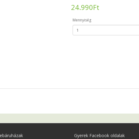
24.990Ft
Mennyiség
ebáruházak
Gyerek Facebook oldalak