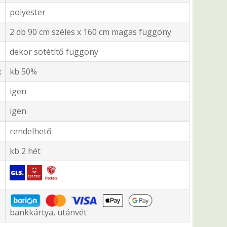
polyester
2 db 90 cm széles x 160 cm magas függöny
dekor sötétítő függöny
:
kb 50%
igen
igen
rendelhető
kb 2 hét
bankkártya, utánvét