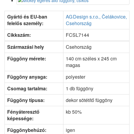
Gyártó és EU-ban
AG Design s.r.o., Čelákovice,
felelős személy:
Csehország
Cikkszám:
FCSL7144
Származási hely
Csehország
Függöny mérete:
140 cm széles x 245 cm
magas
Függöny anyaga:
polyester
Csomag tartalma:
1 db függöny
Függöny típusa:
dekor sötétítő függöny
Fényáteresztő
kb 50%
képessége:
Függönybehúzó:
igen