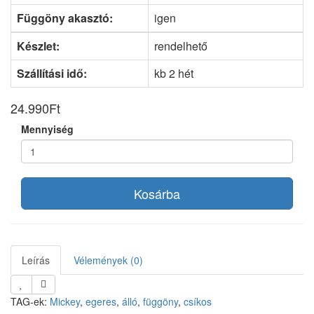
Függöny akasztó:
igen
Készlet:
rendelhető
Szállítási idő:
kb 2 hét
24.990Ft
Mennyiség
Kosárba
Leírás
Vélemények (0)
TAG-ek:
Mickey
,
egeres
,
álló
,
függöny
,
csíkos