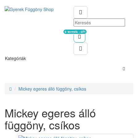
0 termék - 0Ft
Kosár
Kategóriák
Mickey egeres álló függöny, csíkos
Mickey egeres álló
függöny, csíkos