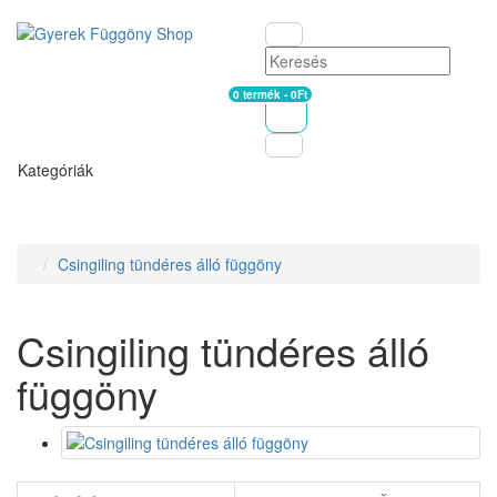
0 termék - 0Ft
Kosár
Kategóriák
Csingiling tündéres álló függöny
Csingiling tündéres álló
függöny