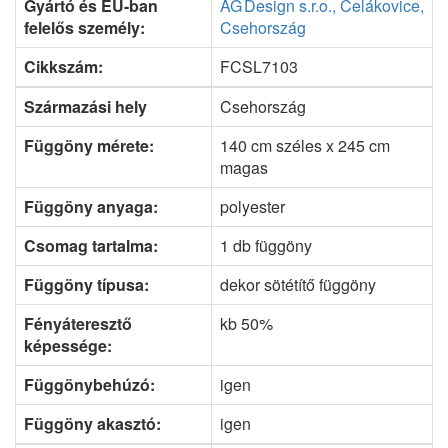
Gyártó és EU-ban
AG Design s.r.o., Čelákovice,
felelős személy:
Csehország
Cikkszám:
FCSL7103
Származási hely
Csehország
Függöny mérete:
140 cm széles x 245 cm
magas
Függöny anyaga:
polyester
Csomag tartalma:
1 db függöny
Függöny típusa:
dekor sötétítő függöny
Fényáteresztő
kb 50%
képessége:
Függönybehúzó:
igen
Függöny akasztó:
igen