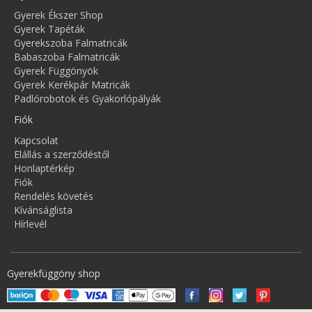
Gyerek Ékszer Shop
Gyerek Tapéták
Gyerekszoba Falmatricák
Babaszoba Falmatricák
Gyerek Függönyök
Gyerek Kerékpár Matricák
Padlórobotok és Gyakorlópályák
Fiók
Kapcsolat
Elállás a szerződéstől
Honlaptérkép
Fiók
Rendelés követés
Kívánságlista
Hírlevél
Gyerekfüggöny shop