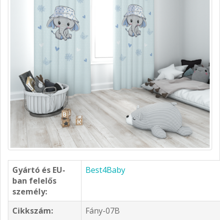
Gyártó és EU-
Best4Baby
ban felelős
személy:
Cikkszám:
Fány-07B