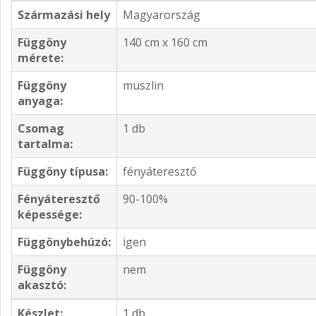
Származási hely
Magyarország
Függöny
140 cm x 160 cm
mérete:
Függöny
muszlin
anyaga:
Csomag
1 db
tartalma:
Függöny típusa:
fényáteresztő
Fényáteresztő
90-100%
képessége:
Függönybehúzó:
igen
Függöny
nem
akasztó:
Készlet:
1 db