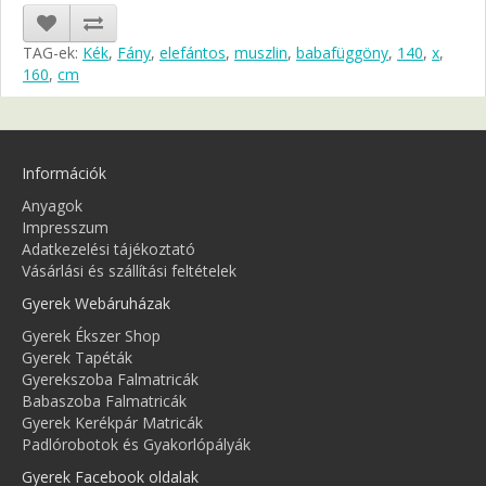
TAG-ek:
Kék
,
Fány
,
elefántos
,
muszlin
,
babafüggöny
,
140
,
x
,
160
,
cm
Információk
Anyagok
Impresszum
Adatkezelési tájékoztató
Vásárlási és szállítási feltételek
Gyerek Webáruházak
Gyerek Ékszer Shop
Gyerek Tapéták
Gyerekszoba Falmatricák
Babaszoba Falmatricák
Gyerek Kerékpár Matricák
Padlórobotok és Gyakorlópályák
Gyerek Facebook oldalak