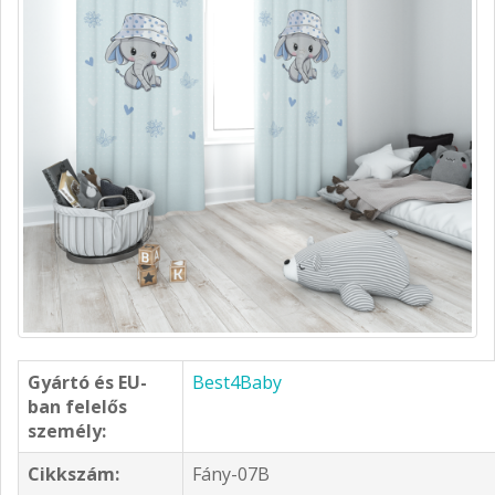
Gyártó és EU-
Best4Baby
ban felelős
személy:
Cikkszám:
Fány-07B