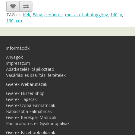
TAG-ek:
Kék
,
Fány
,
elefántos
,
muszlin
,
babafüggöny
,
140
,
x
,
130
,
cm
Információk
Anyagok
Impresszum
Adatkezelési tájékoztató
Vásárlási és szállítási feltételek
Gyerek Webáruházak
Gyerek Ékszer Shop
Gyerek Tapéták
Gyerekszoba Falmatricák
Babaszoba Falmatricák
Gyerek Kerékpár Matricák
Padlórobotok és Gyakorlópályák
Gyerek Facebook oldalak