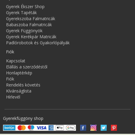
Gyerek Ékszer Shop
Gyerek Tapéták
Gyerekszoba Falmatricák
Babaszoba Falmatricák
Gyerek Függönyök
Gyerek Kerékpár Matricák
Padlórobotok és Gyakorlópályák
Fiók
Kapcsolat
Elállás a szerződéstől
Honlaptérkép
Fiók
Rendelés követés
Kívánságlista
Hírlevél
Gyerekfüggöny shop