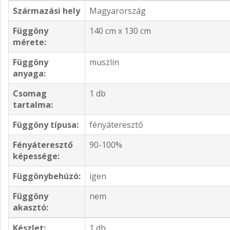
Származási hely
Magyarország
Függöny
140 cm x 130 cm
mérete:
Függöny
muszlin
anyaga:
Csomag
1 db
tartalma:
Függöny típusa:
fényáteresztő
Fényáteresztő
90-100%
képessége:
Függönybehúzó:
igen
Függöny
nem
akasztó:
Készlet:
1 db