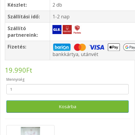
Készlet:
2 db
Szállítási idő:
1-2 nap
Szállító
partnereink:
Fizetés:
bankkártya, utánvét
19.990Ft
Mennyiség
Kosárba