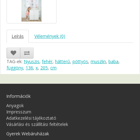
Leírás
Vélemények (0)
TAG-ek:
Nyuszis
,
fehér
,
hátterű
,
pöttyös
,
muszlin
,
baba
,
függöny
,
136
,
x
,
205
,
cm
Információk
Anyagok
Impresszum
Adatkezelési tájékoztató
Vásárlási és szállítási feltételek
Gyerek Webáruházak