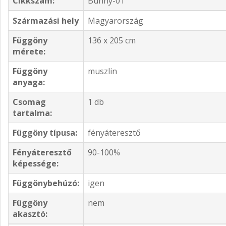
Cikkszám:
Bunny-01
Származási hely
Magyarország
Függöny
136 x 205 cm
mérete:
Függöny
muszlin
anyaga:
Csomag
1 db
tartalma:
Függöny típusa:
fényáteresztő
Fényáteresztő
90-100%
képessége:
Függönybehúzó:
igen
Függöny
nem
akasztó: