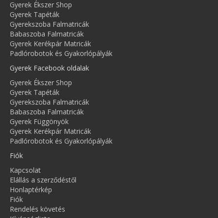
Gyerek Ékszer Shop
Gyerek Tapéták
Gyerekszoba Falmatricák
Babaszoba Falmatricák
Gyerek Kerékpár Matricák
Padlórobotok és Gyakorlópályák
Gyerek Facebook oldalak
Gyerek Ékszer Shop
Gyerek Tapéták
Gyerekszoba Falmatricák
Babaszoba Falmatricák
Gyerek Függönyök
Gyerek Kerékpár Matricák
Padlórobotok és Gyakorlópályák
Fiók
Kapcsolat
Elállás a szerződéstől
Honlaptérkép
Fiók
Rendelés követés