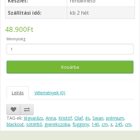
Készlet:
rendelhető
Szállítási idő:
kb 2 hét
48.900Ft
Mennyiség
Kosárba
Leírás
Vélemények (0)
TAG-ek:
Jégvarázs
,
Anna
,
Kristóf
,
Olaf
,
és
,
Swan
,
prémium
,
blackout
,
sötétítő
,
gyerekszoba
,
függöny
,
140
,
cm
,
x
,
245
,
cm
,