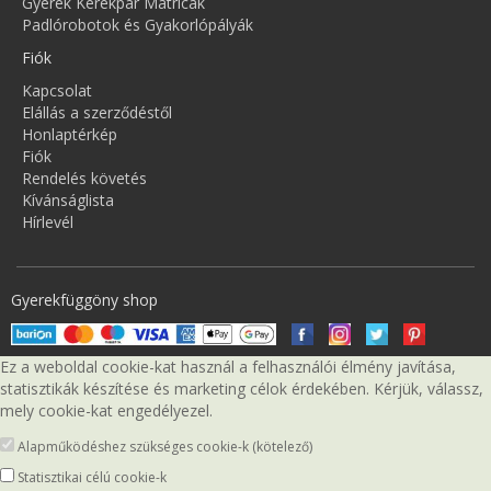
Gyerek Kerékpár Matricák
Padlórobotok és Gyakorlópályák
Fiók
Kapcsolat
Elállás a szerződéstől
Honlaptérkép
Fiók
Rendelés követés
Kívánságlista
Hírlevél
Gyerekfüggöny shop
Ez a weboldal cookie-kat használ a felhasználói élmény javítása,
statisztikák készítése és marketing célok érdekében. Kérjük, válassz,
mely cookie-kat engedélyezel.
Alapműködéshez szükséges cookie-k (kötelező)
Statisztikai célú cookie-k