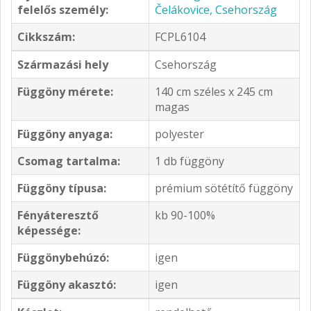
felelős személy:
Čelákovice, Csehország
Cikkszám:
FCPL6104
Származási hely
Csehország
Függöny mérete:
140 cm széles x 245 cm
magas
Függöny anyaga:
polyester
Csomag tartalma:
1 db függöny
Függöny típusa:
prémium sötétítő függöny
Fényáteresztő
kb 90-100%
képessége:
Függönybehúzó:
igen
Függöny akasztó:
igen