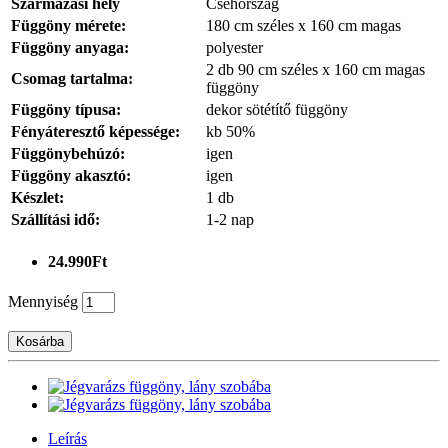
Származási hely
Csehország
Függöny mérete:
180 cm széles x 160 cm magas
Függöny anyaga:
polyester
2 db 90 cm széles x 160 cm magas
Csomag tartalma:
függöny
Függöny típusa:
dekor sötétítő függöny
Fényáteresztő képessége:
kb 50%
Függönybehúzó:
igen
Függöny akasztó:
igen
Készlet:
1 db
Szállítási idő:
1-2 nap
24.990Ft
Mennyiség
Kosárba
Leírás