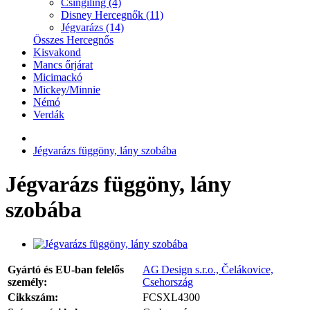
Csingiling (4)
Disney Hercegnők (11)
Jégvarázs (14)
Összes Hercegnős
Kisvakond
Mancs őrjárat
Micimackó
Mickey/Minnie
Némó
Verdák
Jégvarázs függöny, lány szobába
Jégvarázs függöny, lány
szobába
Gyártó és EU-ban felelős
AG Design s.r.o., Čelákovice,
személy:
Csehország
Cikkszám:
FCSXL4300