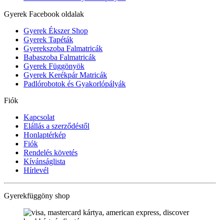
Gyerek Facebook oldalak
Gyerek Ékszer Shop
Gyerek Tapéták
Gyerekszoba Falmatricák
Babaszoba Falmatricák
Gyerek Függönyök
Gyerek Kerékpár Matricák
Padlórobotok és Gyakorlópályák
Fiók
Kapcsolat
Elállás a szerződéstől
Honlaptérkép
Fiók
Rendelés követés
Kívánságlista
Hírlevél
Gyerekfüggöny shop