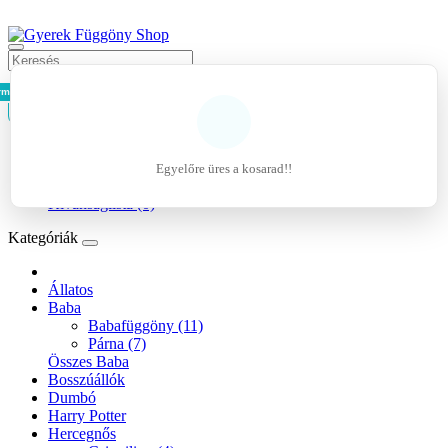
rmék - 0Ft
Kosár
Belépés
Regisztráció
Egyelőre üres a kosarad!!
Kívánságlista (0)
Kategóriák
Állatos
Baba
Babafüggöny (11)
Párna (7)
Összes Baba
Bosszúállók
Dumbó
Harry Potter
Hercegnős