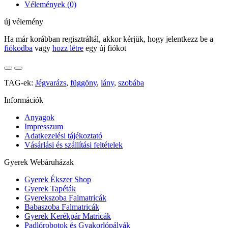
Vélemények (0)
új vélemény
Ha már korábban regisztráltál, akkor kérjük, hogy jelentkezz be a
fiókodba
vagy
hozz létre
egy új fiókot
TAG-ek:
Jégvarázs
,
függöny
,
lány
,
szobába
Információk
Anyagok
Impresszum
Adatkezelési tájékoztató
Vásárlási és szállítási feltételek
Gyerek Webáruházak
Gyerek Ékszer Shop
Gyerek Tapéták
Gyerekszoba Falmatricák
Babaszoba Falmatricák
Gyerek Kerékpár Matricák
Padlórobotok és Gyakorlópályák