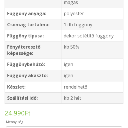
magas
Függöny anyaga:
polyester
Csomag tartalma:
1 db függöny
Függöny típusa:
dekor sötétítő függöny
Fényáteresztő
kb 50%
képessége:
Függönybehúzó:
igen
Függöny akasztó:
igen
Készlet:
rendelhető
Szállítási idő:
kb 2 hét
24.990Ft
Mennyiség