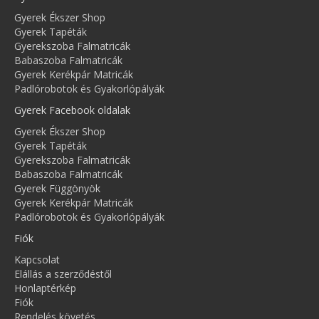
Gyerek Ékszer Shop
Gyerek Tapéták
Gyerekszoba Falmatricák
Babaszoba Falmatricák
Gyerek Kerékpár Matricák
Padlórobotok és Gyakorlópályák
Gyerek Facebook oldalak
Gyerek Ékszer Shop
Gyerek Tapéták
Gyerekszoba Falmatricák
Babaszoba Falmatricák
Gyerek Függönyök
Gyerek Kerékpár Matricák
Padlórobotok és Gyakorlópályák
Fiók
Kapcsolat
Elállás a szerződéstől
Honlaptérkép
Fiók
Rendelés követés