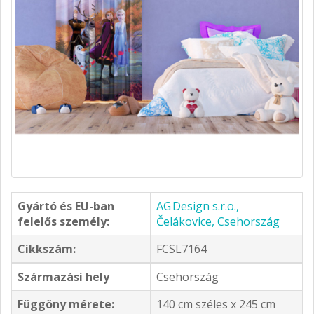
Gyártó és EU-ban
AG Design s.r.o.,
felelős személy:
Čelákovice, Csehország
Cikkszám:
FCSL7164
Származási hely
Csehország
Függöny mérete:
140 cm széles x 245 cm