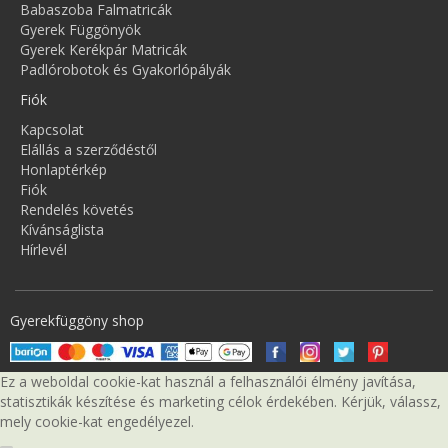
Babaszoba Falmatricák
Gyerek Függönyök
Gyerek Kerékpár Matricák
Padlórobotok és Gyakorlópályák
Fiók
Kapcsolat
Elállás a szerződéstől
Honlaptérkép
Fiók
Rendelés követés
Kívánságlista
Hírlevél
Gyerekfüggöny shop
Ez a weboldal cookie-kat használ a felhasználói élmény javítása,
statisztikák készítése és marketing célok érdekében. Kérjük, válassz,
mely cookie-kat engedélyezel.