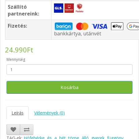
Szállító
partnereink:
Fizetés:
bankkártya, utánvét
24.990Ft
Mennyiség
Kosárba
Leírás
Vélemények (0)
TAG-ek:
Hófehérke
,
és
,
a
,
hét
,
törpe
,
álló
,
gyerek
,
függöny