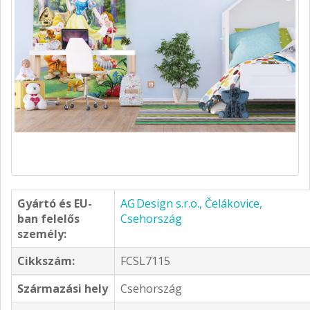
Gyártó és EU-
AG Design s.r.o., Čelákovice,
ban felelős
Csehország
személy:
Cikkszám:
FCSL7115
Származási hely
Csehország