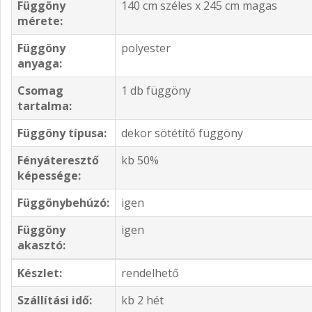
Függöny
140 cm széles x 245 cm magas
mérete:
Függöny
polyester
anyaga:
Csomag
1 db függöny
tartalma:
Függöny típusa:
dekor sötétítő függöny
Fényáteresztő
kb 50%
képessége:
Függönybehúzó:
igen
Függöny
igen
akasztó:
Készlet:
rendelhető
Szállítási idő:
kb 2 hét