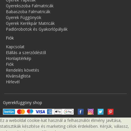
Gyerekszoba Falmatricák
Babaszoba Falmatricák
Gyerek Függönyök
Gyerek Kerékpár Matricák
Padlórobotok és Gyakorlópályák
Fiók
Kapcsolat
Elállás a szerződéstől
Honlaptérkép
Fiók
Rendelés követés
Kívánságlista
Hírlevél
Gyerekfüggöny shop
Ez a weboldal cookie-kat használ a felhasználói élmény javítása,
statisztikák készítése és marketing célok érdekében. Kérjük, válassz,