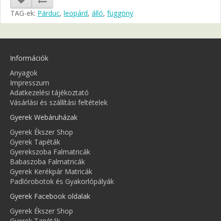
TAG-ek:
Párduc
,
leopárd
,
álló
,
függöny
Információk
Anyagok
Impresszum
Adatkezelési tájékoztató
Vásárlási és szállítási feltételek
Gyerek Webáruházak
Gyerek Ékszer Shop
Gyerek Tapéták
Gyerekszoba Falmatricák
Babaszoba Falmatricák
Gyerek Kerékpár Matricák
Padlórobotok és Gyakorlópályák
Gyerek Facebook oldalak
Gyerek Ékszer Shop
Gyerek Tapéták