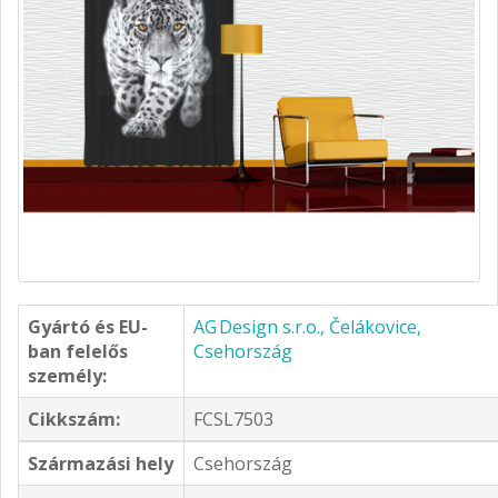
Gyártó és EU-
AG Design s.r.o., Čelákovice,
ban felelős
Csehország
személy:
Cikkszám:
FCSL7503
Származási hely
Csehország