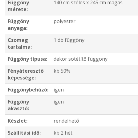
Függöny
140 cm széles x 245 cm magas
mérete:
Függöny
polyester
anyaga:
Csomag
1 db függöny
tartalma:
Függöny típusa:
dekor sötétítő függöny
Fényáteresztő
kb 50%
képessége:
Függönybehúzó:
igen
Függöny
igen
akasztó:
Készlet:
rendelhető
Szállítási idő:
kb 2 hét