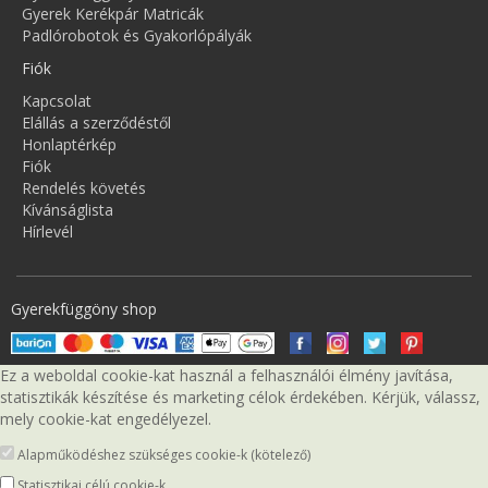
Gyerek Kerékpár Matricák
Padlórobotok és Gyakorlópályák
Fiók
Kapcsolat
Elállás a szerződéstől
Honlaptérkép
Fiók
Rendelés követés
Kívánságlista
Hírlevél
Gyerekfüggöny shop
Ez a weboldal cookie-kat használ a felhasználói élmény javítása,
statisztikák készítése és marketing célok érdekében. Kérjük, válassz,
mely cookie-kat engedélyezel.
Alapműködéshez szükséges cookie-k (kötelező)
Statisztikai célú cookie-k