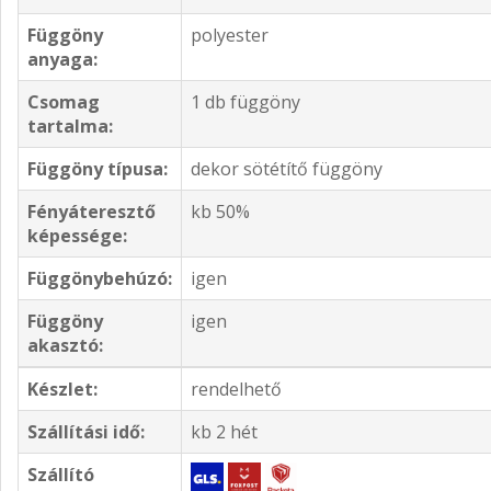
Függöny
polyester
anyaga:
Csomag
1 db függöny
tartalma:
Függöny típusa:
dekor sötétítő függöny
Fényáteresztő
kb 50%
képessége:
Függönybehúzó:
igen
Függöny
igen
akasztó:
Készlet:
rendelhető
Szállítási idő:
kb 2 hét
Szállító