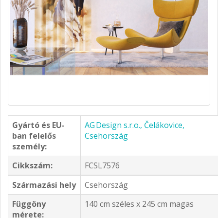
Gyártó és EU-
AG Design s.r.o., Čelákovice,
ban felelős
Csehország
személy:
Cikkszám:
FCSL7576
Származási hely
Csehország
Függöny
140 cm széles x 245 cm magas
mérete: