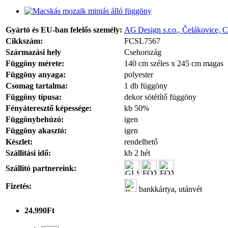
Gyártó és EU-ban felelős személy:
AG Design s.r.o., Čelákovice, 
Cikkszám:
FCSL7567
Származási hely
Csehország
Függöny mérete:
140 cm széles x 245 cm magas
Függöny anyaga:
polyester
Csomag tartalma:
1 db függöny
Függöny típusa:
dekor sötétítő függöny
Fényáteresztő képessége:
kb 50%
Függönybehúzó:
igen
Függöny akasztó:
igen
Készlet:
rendelhető
Szállítási idő:
kb 2 hét
Szállító partnereink:
Fizetés:
bankkártya, utánvét
24.990Ft