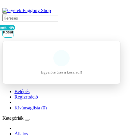
rmék - 0Ft
Kosár
Egyelőre üres a kosarad!!
Belépés
Regisztráció
Kívánságlista (0)
Kategóriák
Állatos