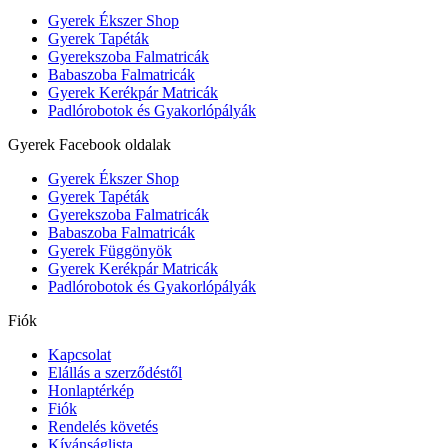
Gyerek Ékszer Shop
Gyerek Tapéták
Gyerekszoba Falmatricák
Babaszoba Falmatricák
Gyerek Kerékpár Matricák
Padlórobotok és Gyakorlópályák
Gyerek Facebook oldalak
Gyerek Ékszer Shop
Gyerek Tapéták
Gyerekszoba Falmatricák
Babaszoba Falmatricák
Gyerek Függönyök
Gyerek Kerékpár Matricák
Padlórobotok és Gyakorlópályák
Fiók
Kapcsolat
Elállás a szerződéstől
Honlaptérkép
Fiók
Rendelés követés
Kívánságlista