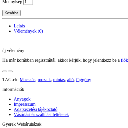
Mennyiség
Kosárba
Leírás
Vélemények (0)
új vélemény
Ha már korábban regisztráltál, akkor kérjük, hogy jelentkezz be a
fió
TAG-ek:
Macskás
,
mozaik
,
mintás
,
álló
,
függöny
Információk
Anyagok
Impresszum
Adatkezelési tájékoztató
Vásárlási és szállítási feltételek
Gyerek Webáruházak