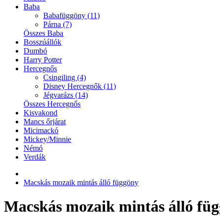
Baba
Babafüggöny (11)
Párna (7)
Összes Baba
Bosszúállók
Dumbó
Harry Potter
Hercegnős
Csingiling (4)
Disney Hercegnők (11)
Jégvarázs (14)
Összes Hercegnős
Kisvakond
Mancs őrjárat
Micimackó
Mickey/Minnie
Némó
Verdák
Macskás mozaik mintás álló függöny
Macskás mozaik mintás álló fü