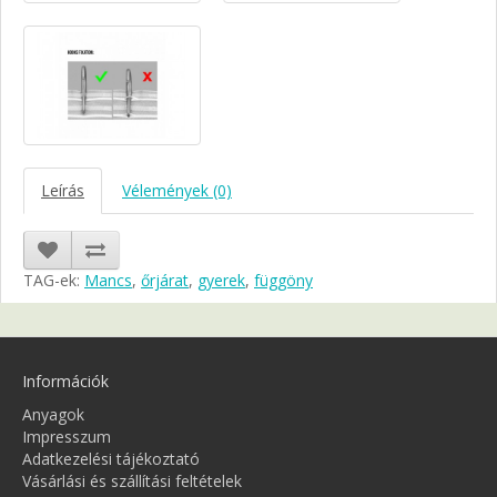
Leírás
Vélemények (0)
TAG-ek:
Mancs
,
őrjárat
,
gyerek
,
függöny
Információk
Anyagok
Impresszum
Adatkezelési tájékoztató
Vásárlási és szállítási feltételek