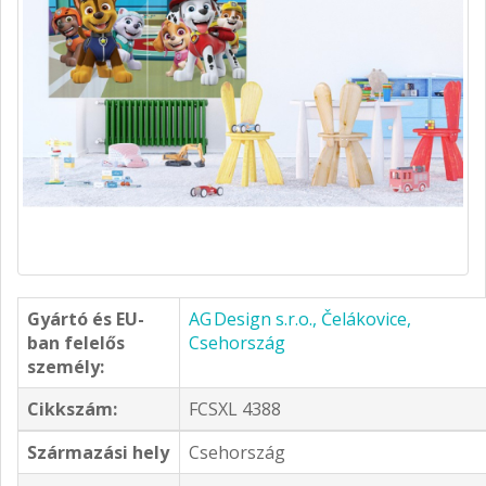
Gyártó és EU-
AG Design s.r.o., Čelákovice,
ban felelős
Csehország
személy:
Cikkszám:
FCSXL 4388
Származási hely
Csehország