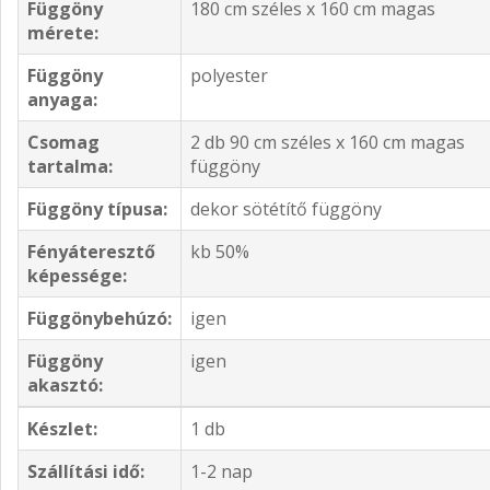
Függöny
180 cm széles x 160 cm magas
mérete:
Függöny
polyester
anyaga:
Csomag
2 db 90 cm széles x 160 cm magas
tartalma:
függöny
Függöny típusa:
dekor sötétítő függöny
Fényáteresztő
kb 50%
képessége:
Függönybehúzó:
igen
Függöny
igen
akasztó:
Készlet:
1 db
Szállítási idő:
1-2 nap