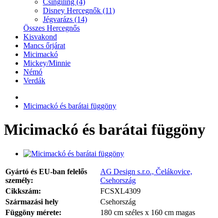
Csingiling (4)
Disney Hercegnők (11)
Jégvarázs (14)
Összes Hercegnős
Kisvakond
Mancs őrjárat
Micimackó
Mickey/Minnie
Némó
Verdák
Micimackó és barátai függöny
Micimackó és barátai függöny
Gyártó és EU-ban felelős
AG Design s.r.o., Čelákovice,
személy:
Csehország
Cikkszám:
FCSXL4309
Származási hely
Csehország
Függöny mérete:
180 cm széles x 160 cm magas