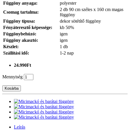
Függöny anyaga:
polyester
2 db 90 cm széles x 160 cm magas
Csomag tartalma:
függöny
Függöny típusa:
dekor sötétítő függöny
Fényáteresztő képessége:
kb 50%
Függönybehúzó:
igen
Függöny akasztó:
igen
Készlet:
1 db
Szállítási idő:
1-2 nap
24.990Ft
Mennyiség
Kosárba
Leírás