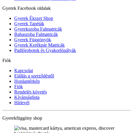
Gyerek Facebook oldalak
Gyerek Ékszer Shop
Gyerek Tapéták
Gyerekszoba Falmatricák
Babaszoba Falmatricák
Gyerek Függönyök
Gyerek Kerékpár Matricák
Padlórobotok és Gyakorlópályák
Fiók
Kapcsolat
Elállás a szerződéstől
Honlaptérkép
Fiók
Rendelés követés
Kívánságlista
Hírlevél
Gyerekfüggöny shop