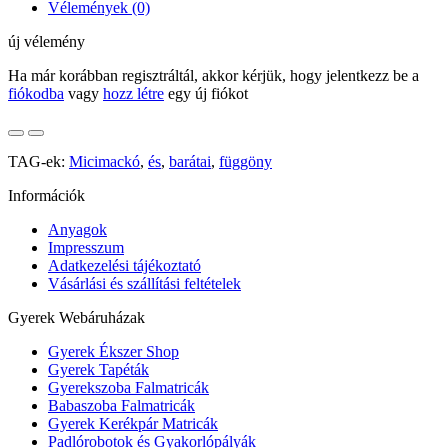
Vélemények (0)
új vélemény
Ha már korábban regisztráltál, akkor kérjük, hogy jelentkezz be a
fiókodba
vagy
hozz létre
egy új fiókot
TAG-ek:
Micimackó
,
és
,
barátai
,
függöny
Információk
Anyagok
Impresszum
Adatkezelési tájékoztató
Vásárlási és szállítási feltételek
Gyerek Webáruházak
Gyerek Ékszer Shop
Gyerek Tapéták
Gyerekszoba Falmatricák
Babaszoba Falmatricák
Gyerek Kerékpár Matricák
Padlórobotok és Gyakorlópályák