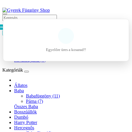
rmék - 0Ft
Kosár
Belépés
Regisztráció
Egyelőre üres a kosarad!!
Kívánságlista (0)
Kategóriák
Állatos
Baba
Babafüggöny (11)
Párna (7)
Összes Baba
Bosszúállók
Dumbó
Harry Potter
Hercegnős