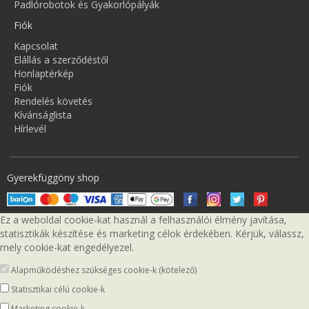
Padlórobotok és Gyakorlópályák
Fiók
Kapcsolat
Elállás a szerződéstől
Honlaptérkép
Fiók
Rendelés követés
Kívánságlista
Hírlevél
Gyerekfüggöny shop
Ez a weboldal cookie-kat használ a felhasználói élmény javítása,
statisztikák készítése és marketing célok érdekében. Kérjük, válassz,
mely cookie-kat engedélyezel.
Alapműködéshez szükséges cookie-k (kötelező)
Statisztikai célú cookie-k
Marketing cookie-k