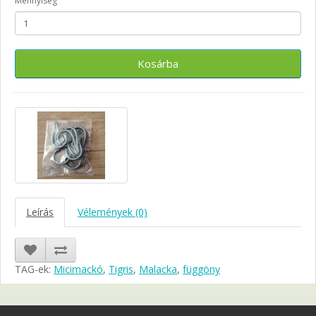
Mennyiség
Kosárba
Leírás
Vélemények (0)
TAG-ek:
Micimackó
,
Tigris
,
Malacka
,
függöny