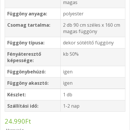
magas
Függöny anyaga:
polyester
Csomag tartalma:
2 db 90 cm széles x 160 cm
magas függöny
Függöny típusa:
dekor sötétítő függöny
Fényáteresztő
kb 50%
képessége:
Függönybehúzó:
igen
Függöny akasztó:
igen
Készlet:
1 db
Szállítási idő:
1-2 nap
24.990Ft