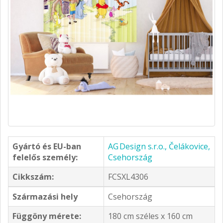
Gyártó és EU-ban
AG Design s.r.o., Čelákovice,
felelős személy:
Csehország
Cikkszám:
FCSXL4306
Származási hely
Csehország
Függöny mérete:
180 cm széles x 160 cm