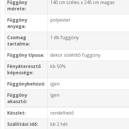
Függöny
140 cm széles x 245 cm magas
mérete:
Függöny
polyester
anyaga:
Csomag
1 db függöny
tartalma:
Függöny típusa:
dekor sötétítő függöny
Fényáteresztő
kb 50%
képessége:
Függönybehúzó:
igen
Függöny
igen
akasztó:
Készlet:
rendelhető
Szállítási idő:
kb 2 hét