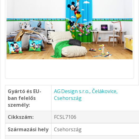
Gyártó és EU-
AG Design s.r.o., Čelákovice,
ban felelős
Csehország
személy:
Cikkszám:
FCSL7106
Származási hely
Csehország