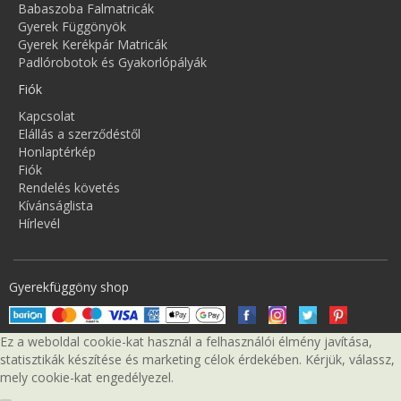
Babaszoba Falmatricák
Gyerek Függönyök
Gyerek Kerékpár Matricák
Padlórobotok és Gyakorlópályák
Fiók
Kapcsolat
Elállás a szerződéstől
Honlaptérkép
Fiók
Rendelés követés
Kívánságlista
Hírlevél
Gyerekfüggöny shop
Ez a weboldal cookie-kat használ a felhasználói élmény javítása,
statisztikák készítése és marketing célok érdekében. Kérjük, válassz,
mely cookie-kat engedélyezel.