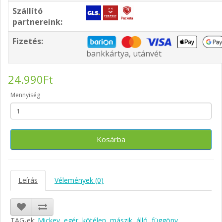
Szállító
partnereink:
Fizetés:
bankkártya, utánvét
24.990Ft
Mennyiség
Kosárba
Leírás
Vélemények (0)
TAG-ek:
Mickey
,
egér
,
kötélen
,
mászik
,
álló
,
függöny