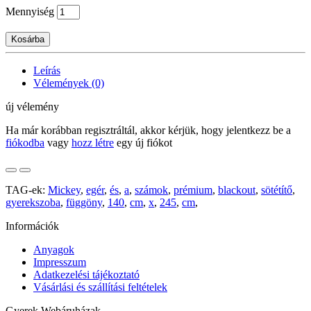
Mennyiség
Kosárba
Leírás
Vélemények (0)
új vélemény
Ha már korábban regisztráltál, akkor kérjük, hogy jelentkezz be a
fiókodba
vagy
hozz létre
egy új fiókot
TAG-ek:
Mickey
,
egér
,
és
,
a
,
számok
,
prémium
,
blackout
,
sötétítő
,
gyerekszoba
,
függöny
,
140
,
cm
,
x
,
245
,
cm
,
Információk
Anyagok
Impresszum
Adatkezelési tájékoztató
Vásárlási és szállítási feltételek
Gyerek Webáruházak