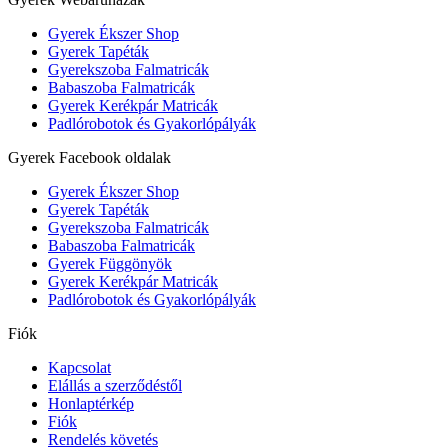
Gyerek Ékszer Shop
Gyerek Tapéták
Gyerekszoba Falmatricák
Babaszoba Falmatricák
Gyerek Kerékpár Matricák
Padlórobotok és Gyakorlópályák
Gyerek Facebook oldalak
Gyerek Ékszer Shop
Gyerek Tapéták
Gyerekszoba Falmatricák
Babaszoba Falmatricák
Gyerek Függönyök
Gyerek Kerékpár Matricák
Padlórobotok és Gyakorlópályák
Fiók
Kapcsolat
Elállás a szerződéstől
Honlaptérkép
Fiók
Rendelés követés