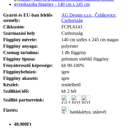
Gyártó és EU-ban felelős
AG Design s.r.o., Čelákovice,
személy:
Csehország
Cikkszám:
FCPL6143
Származási hely
Csehország
Függöny mérete:
140 cm széles x 245 cm magas
Függöny anyaga:
polyester
Csomag tartalma:
1 db függöny
Függöny típusa:
prémium sötétítő függöny
Fényáteresztő képessége:
kb 90-100%
Függönybehúzó:
igen
Függöny akasztó:
igen
Készlet:
rendelhető
Szállítási idő:
kb 2 hét
Szállító partnereink:
Fizetés:
bankkártya, utánvét
48.900Ft