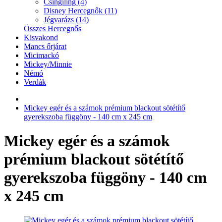
Csingiling (4)
Disney Hercegnők (11)
Jégvarázs (14)
Összes Hercegnős
Kisvakond
Mancs őrjárat
Micimackó
Mickey/Minnie
Némó
Verdák
Mickey egér és a számok prémium blackout sötétítő
gyerekszoba függöny - 140 cm x 245 cm
Mickey egér és a számok
prémium blackout sötétítő
gyerekszoba függöny - 140 cm
x 245 cm