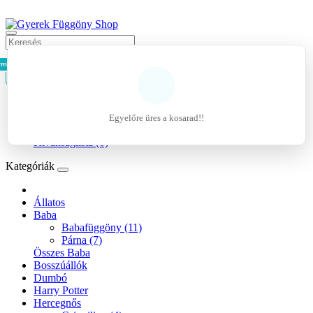
rmék - 0Ft
Kosár
Belépés
Regisztráció
Egyelőre üres a kosarad!!
Kívánságlista (0)
Kategóriák
Állatos
Baba
Babafüggöny (11)
Párna (7)
Összes Baba
Bosszúállók
Dumbó
Harry Potter
Hercegnős