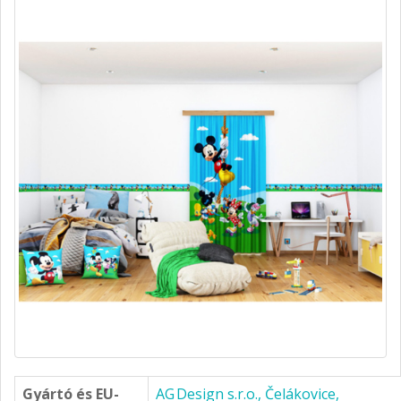
Gyártó és EU-
AG Design s.r.o., Čelákovice,