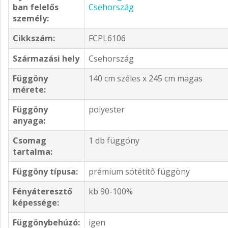
ban felelős
Csehország
személy:
Cikkszám:
FCPL6106
Származási hely
Csehország
Függöny
140 cm széles x 245 cm magas
mérete:
Függöny
polyester
anyaga:
Csomag
1 db függöny
tartalma:
Függöny típusa:
prémium sötétítő függöny
Fényáteresztő
kb 90-100%
képessége:
Függönybehúzó:
igen