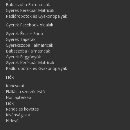
Babaszoba Falmatricák
Gyerek Kerékpár Matricák
Padlórobotok és Gyakorlópályák
Gyerek Facebook oldalak
Gyerek Ékszer Shop
Gyerek Tapéták
Gyerekszoba Falmatricák
Babaszoba Falmatricák
Gyerek Függönyök
Gyerek Kerékpár Matricák
Padlórobotok és Gyakorlópályák
Fiók
Kapcsolat
Elállás a szerződéstől
Honlaptérkép
Fiók
Rendelés követés
Kívánságlista
Hírlevél