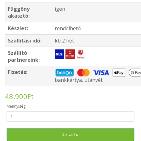
Függöny
igen
akasztó:
Készlet:
rendelhető
Szállítási idő:
kb 2 hét
Szállító
partnereink:
Fizetés:
bankkártya, utánvét
48.900Ft
Mennyiség
Kosárba