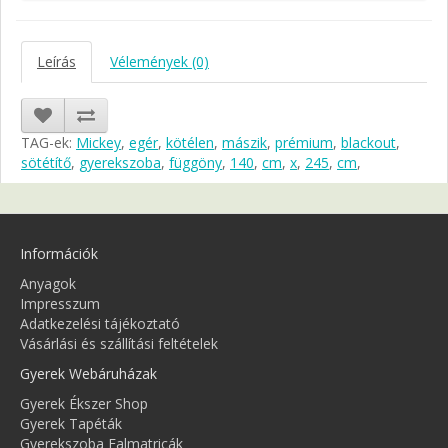
Leírás
Vélemények (0)
TAG-ek:
Mickey
,
egér
,
kötélen
,
mászik
,
prémium
,
blackout
,
sötétítő
,
gyerekszoba
,
függöny
,
140
,
cm
,
x
,
245
,
cm
,
Információk
Anyagok
Impresszum
Adatkezelési tájékoztató
Vásárlási és szállítási feltételek
Gyerek Webáruházak
Gyerek Ékszer Shop
Gyerek Tapéták
Gyerekszoba Falmatricák