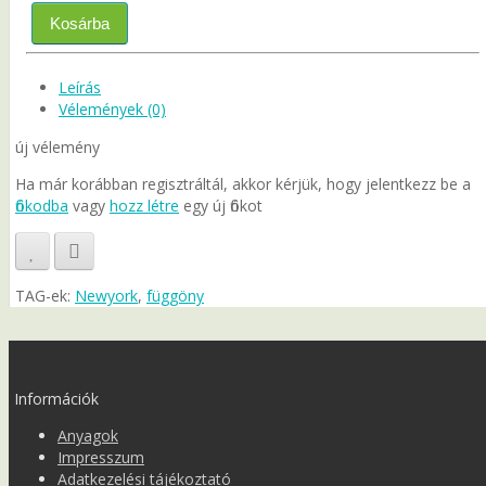
Kosárba
Leírás
Vélemények (0)
új vélemény
Ha már korábban regisztráltál, akkor kérjük, hogy jelentkezz be a
fiókodba
vagy
hozz létre
egy új fiókot
TAG-ek:
Newyork
,
függöny
Információk
Anyagok
Impresszum
Adatkezelési tájékoztató