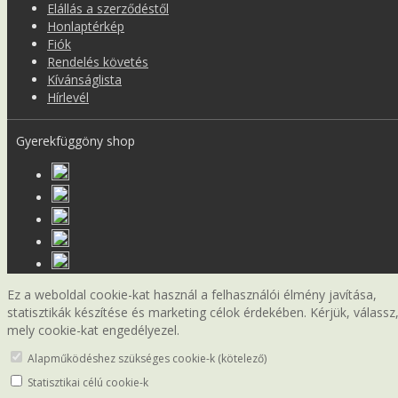
Elállás a szerződéstől
Honlaptérkép
Fiók
Rendelés követés
Kívánságlista
Hírlevél
Gyerekfüggöny shop
Ez a weboldal cookie-kat használ a felhasználói élmény javítása,
statisztikák készítése és marketing célok érdekében. Kérjük, válassz
mely cookie-kat engedélyezel.
Alapműködéshez szükséges cookie-k (kötelező)
Statisztikai célú cookie-k