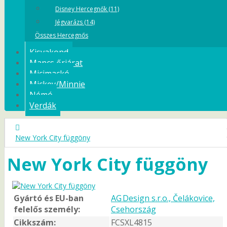
Disney Hercegnők (11)
Jégvarázs (14)
Összes Hercegnős
Kisvakond
Mancs őrjárat
Micimackó
Mickey/Minnie
Némó
Verdák
New York City függöny
New York City függöny
Gyártó és EU-ban
AG Design s.r.o., Čelákovice,
felelős személy:
Csehország
Cikkszám:
FCSXL4815