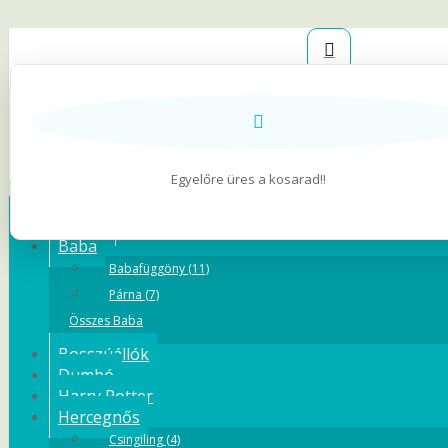
Belépés
Regisztráció
Kívánságlista (0
Egyelőre üres a kosarad!!
Kategóriák
Állatos
Baba
Babafüggöny (11)
Párna (7)
Összes Baba
Bosszúállók
Dumbó
Harry Potter
Hercegnős
Csingiling (4)