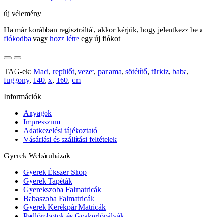
új vélemény
Ha már korábban regisztráltál, akkor kérjük, hogy jelentkezz be a
fiókodba
vagy
hozz létre
egy új fiókot
TAG-ek:
Maci
,
repülőt
,
vezet
,
panama
,
sötétítő
,
türkiz
,
baba
,
függöny
,
140
,
x
,
160
,
cm
Információk
Anyagok
Impresszum
Adatkezelési tájékoztató
Vásárlási és szállítási feltételek
Gyerek Webáruházak
Gyerek Ékszer Shop
Gyerek Tapéták
Gyerekszoba Falmatricák
Babaszoba Falmatricák
Gyerek Kerékpár Matricák
Padlórobotok és Gyakorlópályák