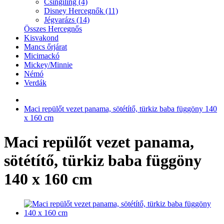
Csingiling (4)
Disney Hercegnők (11)
Jégvarázs (14)
Összes Hercegnős
Kisvakond
Mancs őrjárat
Micimackó
Mickey/Minnie
Némó
Verdák
Maci repülőt vezet panama, sötétítő, türkiz baba függöny 140
x 160 cm
Maci repülőt vezet panama,
sötétítő, türkiz baba függöny
140 x 160 cm