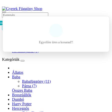
rmék - 0Ft
Kosár
Belépés
Regisztráció
Egyelőre üres a kosarad!!
Kívánságlista (0)
Kategóriák
Állatos
Baba
Babafüggöny (11)
Párna (7)
Összes Baba
Bosszúállók
Dumbó
Harry Potter
Hercegnős