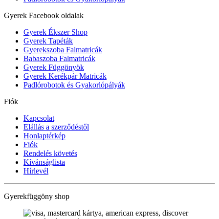
Gyerek Facebook oldalak
Gyerek Ékszer Shop
Gyerek Tapéták
Gyerekszoba Falmatricák
Babaszoba Falmatricák
Gyerek Függönyök
Gyerek Kerékpár Matricák
Padlórobotok és Gyakorlópályák
Fiók
Kapcsolat
Elállás a szerződéstől
Honlaptérkép
Fiók
Rendelés követés
Kívánságlista
Hírlevél
Gyerekfüggöny shop