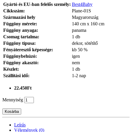
Gyártó és EU-ban felelős személy:
Best4Baby
Cikkszám:
Plane-01S
Származási hely
Magyarország
Függöny mérete:
140 cm x 160 cm
Függöny anyaga:
panama
Csomag tartalma:
1 db
Függöny típusa:
dekor, sötétítő
Fényáteresztő képessége:
kb 50 %
Függönybehúzó:
igen
Függöny akasztó:
nem
Készlet:
1 db
Szállítási idő:
1-2 nap
22.450Ft
Mennyiség
Kosárba
Leírás
Vélemények (0)