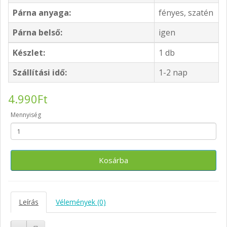
Párna anyaga:
fényes, szatén
Párna belső:
igen
Készlet:
1 db
Szállítási idő:
1-2 nap
4.990Ft
Mennyiség
Kosárba
Leírás
Vélemények (0)