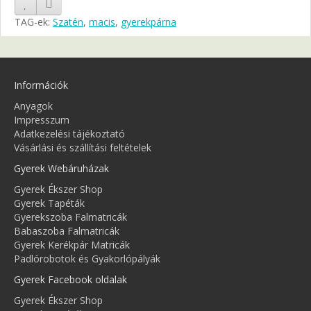
TAG-ek:
Szatén
,
macis
,
gyerekpárna
Információk
Anyagok
Impresszum
Adatkezelési tájékoztató
Vásárlási és szállítási feltételek
Gyerek Webáruházak
Gyerek Ékszer Shop
Gyerek Tapéták
Gyerekszoba Falmatricák
Babaszoba Falmatricák
Gyerek Kerékpár Matricák
Padlórobotok és Gyakorlópályák
Gyerek Facebook oldalak
Gyerek Ékszer Shop