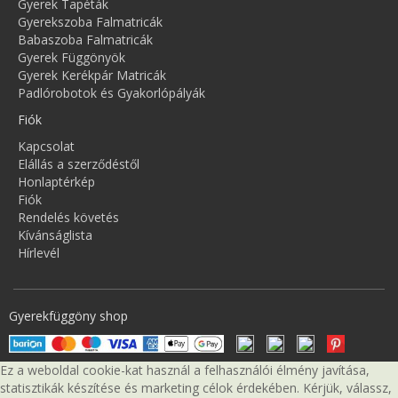
Gyerek Tapéták
Gyerekszoba Falmatricák
Babaszoba Falmatricák
Gyerek Függönyök
Gyerek Kerékpár Matricák
Padlórobotok és Gyakorlópályák
Fiók
Kapcsolat
Elállás a szerződéstől
Honlaptérkép
Fiók
Rendelés követés
Kívánságlista
Hírlevél
Gyerekfüggöny shop
Ez a weboldal cookie-kat használ a felhasználói élmény javítása,
statisztikák készítése és marketing célok érdekében. Kérjük, válassz,