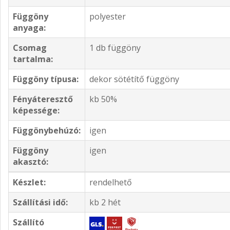
Függöny
polyester
anyaga:
Csomag
1 db függöny
tartalma:
Függöny típusa:
dekor sötétítő függöny
Fényáteresztő
kb 50%
képessége:
Függönybehúzó:
igen
Függöny
igen
akasztó:
Készlet:
rendelhető
Szállítási idő:
kb 2 hét
Szállító