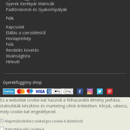
Gyerek Kerékpár Matricák
Padlórobotok és Gyakorlópályák
Fiók
Kapcsolat
Elállás a szerződéstől
Honlaptérkép
Fiók
Rendelés követés
Kívánságlista
Hírlevél
Gyerekfüggöny shop
Ez a weboldal cookie-kat használ a felhasználói élmény javítása,
statisztikák készítése és marketing célok érdekében. Kérjük, válassz,
mely cookie-kat engedélyezel.
Alapműködéshez szükséges cookie-k (kötelező)
Statisztikai célú cookie-k