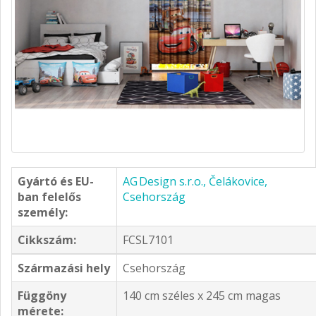
Gyártó és EU-
AG Design s.r.o., Čelákovice,
ban felelős
Csehország
személy:
Cikkszám:
FCSL7101
Származási hely
Csehország
Függöny
140 cm széles x 245 cm magas
mérete: