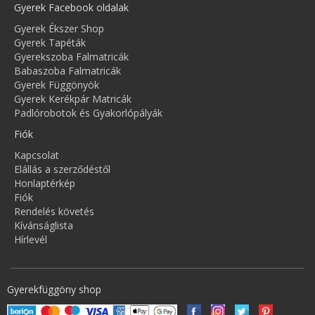
Gyerek Facebook oldalak
Gyerek Ékszer Shop
Gyerek Tapéták
Gyerekszoba Falmatricák
Babaszoba Falmatricák
Gyerek Függönyök
Gyerek Kerékpár Matricák
Padlórobotok és Gyakorlópályák
Fiók
Kapcsolat
Elállás a szerződéstől
Honlaptérkép
Fiók
Rendelés követés
Kívánságlista
Hírlevél
Gyerekfüggöny shop