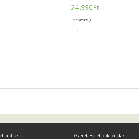
24.990Ft
Mennyiség
ebáruházak
Gyerek Facebook oldalak