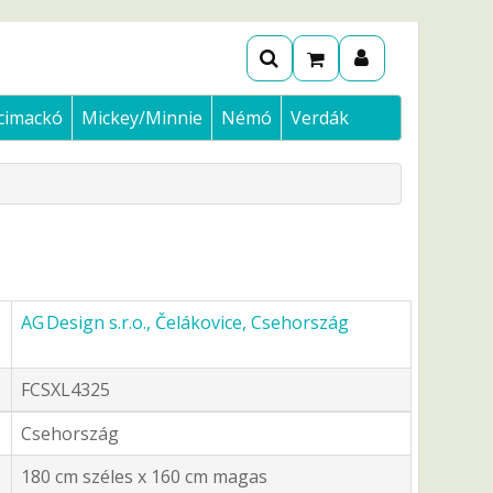
cimackó
Mickey/Minnie
Némó
Verdák
AG Design s.r.o., Čelákovice, Csehország
FCSXL4325
Csehország
180 cm széles x 160 cm magas