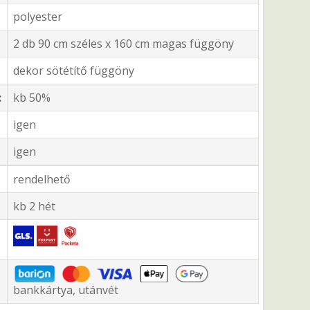
polyester
2 db 90 cm széles x 160 cm magas függöny
dekor sötétítő függöny
:
kb 50%
igen
igen
rendelhető
kb 2 hét
bankkártya, utánvét