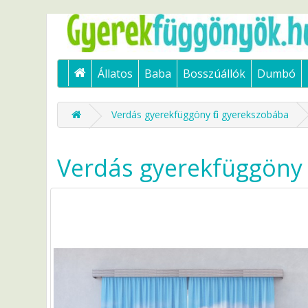
Állatos
Baba
Bosszúállók
Dumbó
Verdás gyerekfüggöny fiú gyerekszobába
Verdás gyerekfüggöny 