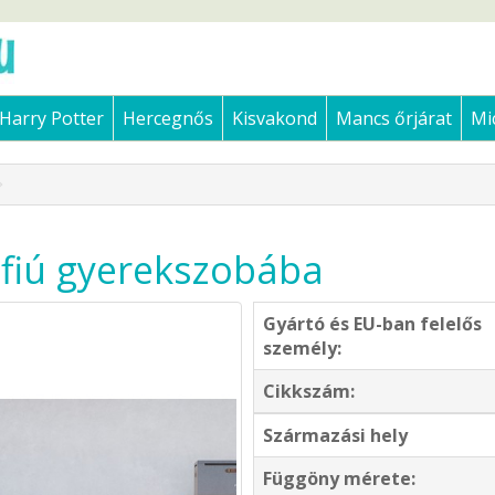
Harry Potter
Hercegnős
Kisvakond
Mancs őrjárat
Mi
fiú gyerekszobába
Gyártó és EU-ban felelős
személy:
Cikkszám:
Származási hely
Függöny mérete: