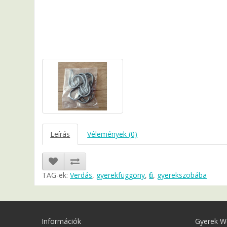
Leírás
Vélemények (0)
TAG-ek:
Verdás
,
gyerekfüggöny
,
fiú
,
gyerekszobába
Információk
Gyerek W