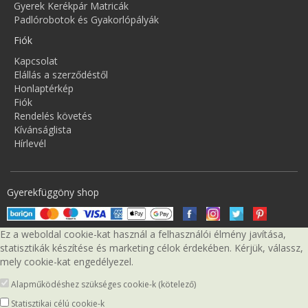
Gyerek Kerékpár Matricák
Padlórobotok és Gyakorlópályák
Fiók
Kapcsolat
Elállás a szerződéstől
Honlaptérkép
Fiók
Rendelés követés
Kívánságlista
Hírlevél
Gyerekfüggöny shop
Ez a weboldal cookie-kat használ a felhasználói élmény javítása,
statisztikák készítése és marketing célok érdekében. Kérjük, válassz,
mely cookie-kat engedélyezel.
Alapműködéshez szükséges cookie-k (kötelező)
Statisztikai célú cookie-k