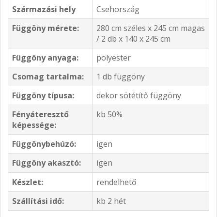
Származási hely
Csehország
Függöny mérete:
280 cm széles x 245 cm magas
/ 2 db x 140 x 245 cm
Függöny anyaga:
polyester
Csomag tartalma:
1 db függöny
Függöny típusa:
dekor sötétítő függöny
Fényáteresztő
kb 50%
képessége:
Függönybehúzó:
igen
Függöny akasztó:
igen
Készlet:
rendelhető
Szállítási idő:
kb 2 hét