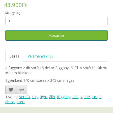
48.900Ft
Mennyiség
Kosárba
Leírás
Vélemények (0)
A függöny 2 db sötétítő-dekor függönyből áll. A sötétítés kb 50
%-nem blackout.
Egyenként 140 cm széles x 245 cm magas
TAG-ek:
Verdák
,
City
,
light
,
álló
,
függöny
,
280
,
x
,
245
,
cm
,
2
,
db-os
,
szett